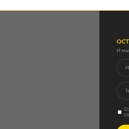
ОСТ
И мы
О
с